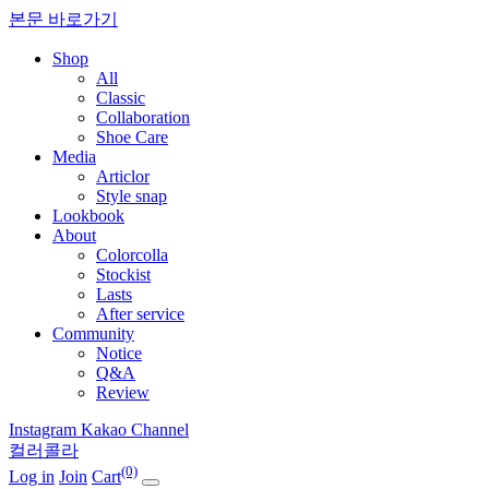
본문 바로가기
Shop
All
Classic
Collaboration
Shoe Care
Media
Articlor
Style snap
Lookbook
About
Colorcolla
Stockist
Lasts
After service
Community
Notice
Q&A
Review
Instagram
Kakao Channel
컬러콜라
(0)
Log in
Join
Cart